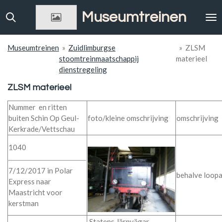
Ga
Museumtreinen
direct
naar
de
Museumtreinen
»
Zuidlimburgse
»
ZLSM
hoofdinhoud
stoomtreinmaatschappij
materieel
dienstregeling
ZLSM materieel
Nummer en ritten
buiten Schin Op Geul-
foto/kleine omschrijving
omschrijving
Kerkrade/Vettschau
1040
7/12/2017 in Polar
behalve loopa
Express naar
Maastricht voor
kerstman
Statens Järnvägar,