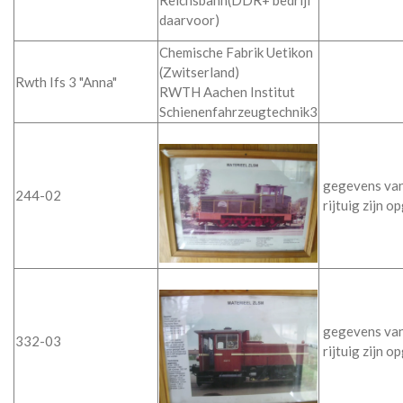
Reichsbahn(DDR+ bedrijf
daarvoor)
Chemische Fabrik Uetikon
(Zwitserland)
Rwth Ifs 3 "Anna"
RWTH Aachen Institut
Schienenfahrzeugtechnik3
gegevens van
244-02
rijtuig zijn 
gegevens van
332-03
rijtuig zijn 