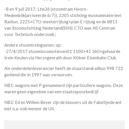
-8 en 9 juli 2017: Ltm26 (stoomtram Hoorn-
Medemblik(arriveerde 6/7)), 2205 stichting museummaterieel
Railion, 2225+CTO-meeterrijtuig+plan E rijtuig en de 8811
van Stoomstichting Nederland(SSN). CTO was NS Centrum
voor Technisch onderzoek.;
Andere stoomtreingasten; op:
-27/4/2017 stoomlocomotieven01 1100+41 360+gehuurde
trein Keulen via Herzogenrath door Kölner Eisenbahn Club.
Als onderdelenleverancier heeft de stuurstandrailbus 998 722
gediend die in 1997 was verworven.
NB1: wagons met P genummerd zijn particuliere wagons. Deze
waren geen eigendom van een staatsspoorbedrijf.
NB2: Ed en Willem Bever zijn de klussers uit de Fabeltjeskrant
met o.a. ook meneer de Uil.