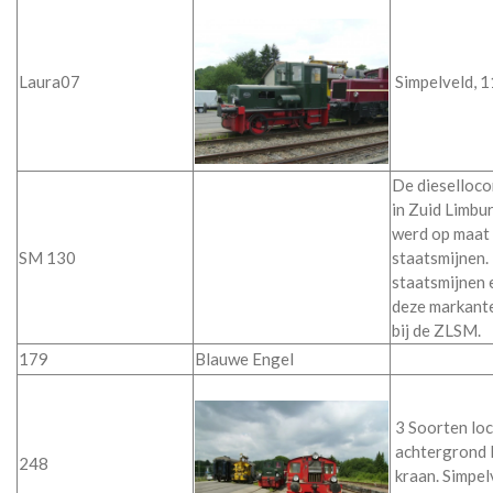
Laura07
Simpelveld, 
De dieselloco
in Zuid Limbu
werd op maat
SM 130
staatsmijnen. 
staatsmijnen 
deze markante
bij de ZLSM.
179
Blauwe Engel
3 Soorten lo
achtergrond 
248
kraan. Simpe