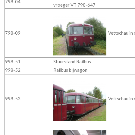
798-04
vroeger VT 798-647
798-09
Vettschau in
998-51
Stuurstand Railbus
998-52
Railbus bijwagon
998-53
Vettschau in