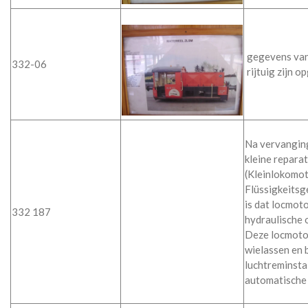
gegevens van
332-06
rijtuig zijn 
Na vervanging
kleine repara
(Kleinlokomot
Flüssigkeitsge
is dat locmot
332 187
hydraulische 
Deze locmotor
wielassen en 
luchtreminstal
automatische 