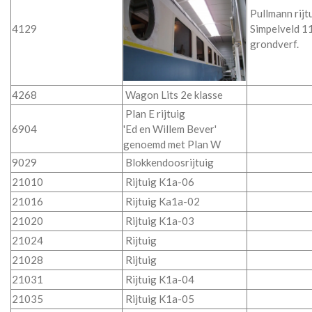
Pullmann rijt
4129
Simpelveld 1
grondverf.
4268
Wagon Lits 2e klasse
Plan E rijtuig
6904
'Ed en Willem Bever'
genoemd met Plan W
9029
Blokkendoosrijtuig
21010
Rijtuig K1a-06
21016
Rijtuig Ka1a-02
21020
Rijtuig K1a-03
21024
Rijtuig
21028
Rijtuig
21031
Rijtuig K1a-04
21035
Rijtuig K1a-05