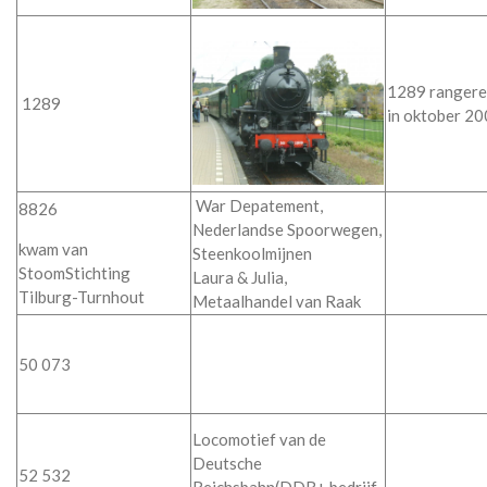
1289 rangeren
1289
in oktober 2
War Depatement,
8826
Nederlandse Spoorwegen,
kwam van
Steenkoolmijnen
StoomStichting
Laura & Julia,
Tilburg-Turnhout
Metaalhandel van Raak
50 073
Locomotief van de
Deutsche
52 532