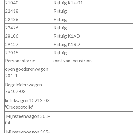
21040
Rijtuig K1a-01
22418
Rijtuig
22438
Rijtuig
22476
Rijtuig
28106
Rijtuig K1AD
29127
Rijtuig K1BD
77015
Rijtuig
Personenlorrie
komt van Industrion
open goederenwagon
201-1
Begeleiderswagen
76107-02
ketelwagon 10213-03
'Creosootolie'
Mijnsteenwagon 361-
04
Mijnsteenwagon 365-