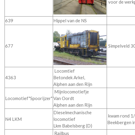
voor de werkp
639
Hippel van de NS
677
Simpelveld 3
Locomtief
4363
Betondek Arkel,
Alphen aan den Rijn
Mijnlocomotiefje
Locomotief"Spoorijzer"
Van Oordt
Alphen aan den Rijn
Dieselmechanische
kwam rond 1/1
N4 LKM
locomotief
Beekbergen in
Lkm Babelsberg (D)
Railbus