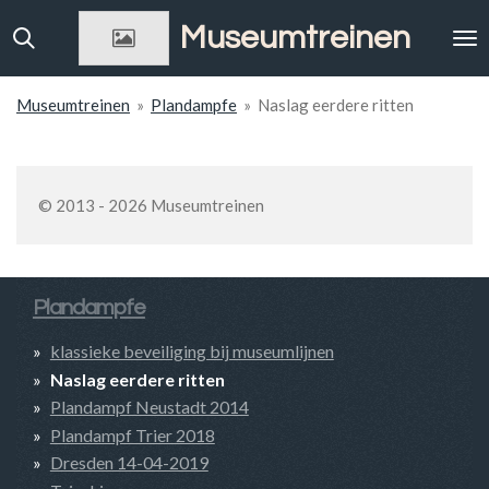
Ga
Museumtreinen
direct
naar
de
Museumtreinen
»
Plandampfe
»
Naslag eerdere ritten
hoofdinhoud
© 2013 - 2026 Museumtreinen
Plandampfe
klassieke beveiliging bij museumlijnen
Naslag eerdere ritten
Plandampf Neustadt 2014
Plandampf Trier 2018
Dresden 14-04-2019