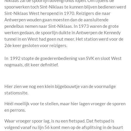
Niklaas zal de spoorlijn bovengronds lopen. Om tijdens de
spoorwerken toch Sint-Niklaas te kunnen blijven bedienen werd
Sint-Niklaas West heropend in 1970. Reizigers die naar
Antwerpen wouden gaan moesten dan de aansluitende
pendelbus nemen naar Sint-Niklaas. In 1973 waren de grote
werken gedaan, de spoorlijn duikte in Antwerpen de Kennedy
tunnel in en West had geen nut meer. Het station werd voor de
2de keer gesloten voor reizigers.
In 1992 stopte de goederenbediening van SVK en sloot West
nogmaals, dit keer definitief.
Hier zien we nog een klein bijgebouwtje van de voormalige
stationssite.
Héél moeilijk voor te stellen, maar hier lagen vroeger de sporen
en perrons.
Waar vroeger spoor lag, is nu een fietspad. Dat
fietspad is
volgend vanaf nu lijn 56 komt men op de afsplitsing in de buurt