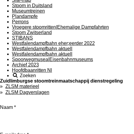
Site-map
Stoom in Duitsland
Museumtreinen
Plandampfe
Perrons
Vroegere stoomritten|Ehemalige Dampfahrten
Stoom Zwitserland
STIBANS
Westfalendampfbahn eher;eerder 2022
Westfalendampfbahn aktuell
Westfalendampfbahn aktuell
Spoorwegmusea|Eisenbahnmuseums
Archief 2023
Hoofdbaanritten Nl
Zoeken
Zuidlimburgse stoomtreinmaatschappij dienstregeling
ZLSM materieel
ZLSM Dagverslagen
Naam *