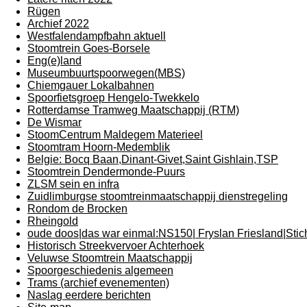
Rügen
Archief 2022
Westfalendampfbahn aktuell
Stoomtrein Goes-Borsele
Eng(e)land
Museumbuurtspoorwegen(MBS)
Chiemgauer Lokalbahnen
Spoorfietsgroep Hengelo-Twekkelo
Rotterdamse Tramweg Maatschappij (RTM)
De Wismar
StoomCentrum Maldegem Materieel
Stoomtram Hoorn-Medemblik
Belgie: Bocq Baan,Dinant-Givet,Saint Gishlain,TSP
Stoomtrein Dendermonde-Puurs
ZLSM sein en infra
Zuidlimburgse stoomtreinmaatschappij dienstregeling
Rondom de Brocken
Rheingold
oude doos|das war einmal:NS150| Fryslan Friesland|Sti
Historisch Streekvervoer Achterhoek
Veluwse Stoomtrein Maatschappij
Spoorgeschiedenis algemeen
Trams (archief evenementen)
Naslag eerdere berichten